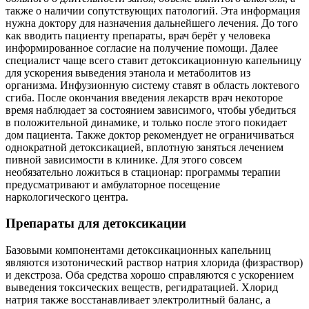
также о наличии сопутствующих патологий. Эта информация
нужна доктору для назначения дальнейшего лечения. До того
как вводить пациенту препараты, врач берёт у человека
информированное согласие на получение помощи. Далее
специалист чаще всего ставит детоксикационную капельницу
для ускорения выведения этанола и метаболитов из
организма. Инфузионную систему ставят в область локтевого
сгиба. После окончания введения лекарств врач некоторое
время наблюдает за состоянием зависимого, чтобы убедиться
в положительной динамике, и только после этого покидает
дом пациента. Также доктор рекомендует не ограничиваться
однократной детоксикацией, вплотную заняться лечением
пивной зависимости в клинике. Для этого совсем
необязательно ложиться в стационар: программы терапии
предусматривают и амбулаторное посещение
наркологического центра.
Препараты для детоксикации
Базовыми компонентами детоксикационных капельниц
являются изотонический раствор натрия хлорида (физраствор)
и декстроза. Оба средства хорошо справляются с ускорением
выведения токсических веществ, регидратацией. Хлорид
натрия также восстанавливает электролитный баланс, а