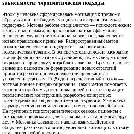
зависимости: терапевтические подходы
Чтобы у человека сформировалась мотивация к трезвому
образу жизни, необходима мощная психотерапевтическая
поддержка. Методы работы специалистов — психологические
сеансы с зависимым, направленные на трансформацию
мышления, улучшение эмоционального фона, закрепление
новых правильных привычек. Распространённый метод
психотерапевтической поддержки — когнитивно-
поведенческая терапия. В основе методики лежит раскрытие
и модификация негативных установок, тех мыслей, которые
закрепляют привычку употреблять алкоголь. Врач направляет
внимание пациента на формирование новых стратегий
принятия решений, предупреждение провокаций и
управление стрессом. Ещё один перспективный подход —
мотивационное интервьюирование. Такой метод помогает в
осознании проблемы, постановке целей по трансформации
поведенческих конструкций, разработке конкретных
планомерных шагов для достижения результата. У человека
формируется мощная мотивация к изменению своей жизни.
На групповых психотерапевтических сеансах пациенты с
похожими проблемами делятся своим опытом, помогая друг
другу. Методика формирует навыки взаимодействия в
обществе, развивает эмпатию, укрепляет мотивацию к отказу
от алкоголя любой крепости.