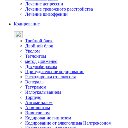
Лечение депрессии
Лечение тревожного расстройства
Лечение шизофрении
Кодирование
Тройной блок
Двойной блок
Уколом
Тетлонгом
метод Довженко
Дисульфирамом
Принудительное кодирование
Раскодировка от алкоголя
Эспераль
Тетурамом
Иглоукалыванием
Торпедо
Алгоминалом
Аквилонгом
Вивитролом
Кодирование гипнозом
Кодирование от алкоголизма Налтрексоном