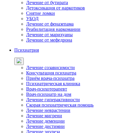
Лечение от бутирата
Детоксикация от наркотиков
Снятие ломки
УБОД
Лечение от феназепама
Реабилитация наркомании
Лечение от марихуаны
Лечение от мефедрона
Психиатрия
Лечение созависимости
Консультация психиатра
Приём врача-психиатра
Психиатрическая клиника
Врач-психотерапевт
Врач-психиатр на дом
Лечение гиперактивности
Скорая психиатрическая помощь
Лечение неврастении
Лечение мигрени
Лечение деменции
Лечение дистимии
Лечение энуреза