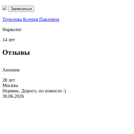
Записаться
Точилова Ксения Павловна
З
Нарколог
П
14 лет
1
Отзывы
Аноним
28 лет
3
Москва
Нормик. Дорого, но помогло :)
Н
30.06.2026
Х
и
а
Л
т
э
г
в