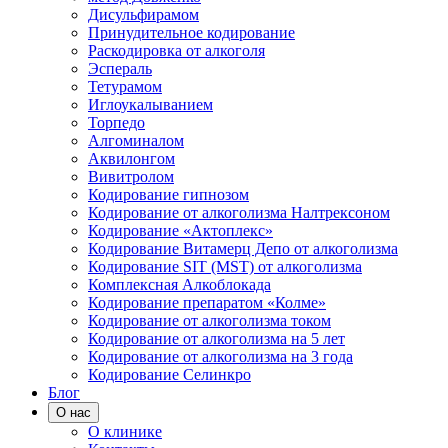
Дисульфирамом
Принудительное кодирование
Раскодировка от алкоголя
Эспераль
Тетурамом
Иглоукалыванием
Торпедо
Алгоминалом
Аквилонгом
Вивитролом
Кодирование гипнозом
Кодирование от алкоголизма Налтрексоном
Кодирование «Актоплекс»
Кодирование Витамерц Депо от алкоголизма
Кодирование SIT (MST) от алкоголизма
Комплексная Алкоблокада
Кодирование препаратом «Колме»
Кодирование от алкоголизма током
Кодирование от алкоголизма на 5 лет
Кодирование от алкоголизма на 3 года
Кодирование Селинкро
Блог
О нас
О клинике