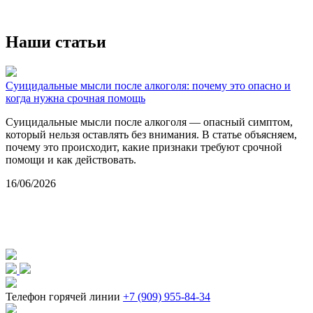
0
Наши статьи
Суицидальные мысли после алкоголя: почему это опасно и
Н
когда нужна срочная помощь
р
Суицидальные мысли после алкоголя — опасный симптом,
В
который нельзя оставлять без внимания. В статье объясняем,
к
почему это происходит, какие признаки требуют срочной
в
помощи и как действовать.
1
16/06/2026
Телефон горячей линии
+7 (909) 955-84-34