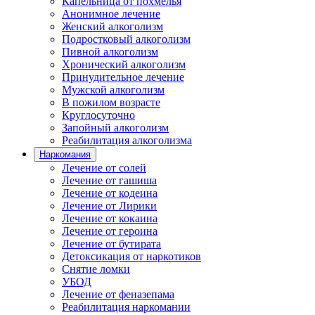
Капельница от похмелья
Анонимное лечение
Женский алкоголизм
Подростковый алкоголизм
Пивной алкоголизм
Хронический алкоголизм
Принудительное лечение
Мужской алкоголизм
В пожилом возрасте
Круглосуточно
Запойный алкоголизм
Реабилитация алкоголизма
Наркомания
Лечение от солей
Лечение от гашиша
Лечение от кодеина
Лечение от Лирики
Лечение от кокаина
Лечение от героина
Лечение от бутирата
Детоксикация от наркотиков
Снятие ломки
УБОД
Лечение от феназепама
Реабилитация наркомании