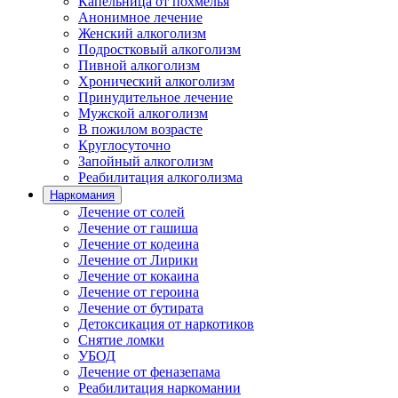
Капельница от похмелья
Анонимное лечение
Женский алкоголизм
Подростковый алкоголизм
Пивной алкоголизм
Хронический алкоголизм
Принудительное лечение
Мужской алкоголизм
В пожилом возрасте
Круглосуточно
Запойный алкоголизм
Реабилитация алкоголизма
Наркомания
Лечение от солей
Лечение от гашиша
Лечение от кодеина
Лечение от Лирики
Лечение от кокаина
Лечение от героина
Лечение от бутирата
Детоксикация от наркотиков
Снятие ломки
УБОД
Лечение от феназепама
Реабилитация наркомании