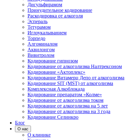
Дисульфирамом
Принудительное кодирование
Раскодировка от алкоголя
Эспераль
Тетурамом
Иглоукалыванием
Торпедо
Алгоминалом
Аквилонгом
Вивитролом
Кодирование гипнозом
Кодирование от алкоголизма Налтрексоном
Кодирование «Актоплекс»
Кодирование Витамерц Депо от алкоголизма
Кодирование SIT (MST) от алкоголизма
Комплексная Алкоблокада
Кодирование препаратом «Колме»
Кодирование от алкоголизма током
Кодирование от алкоголизма на 5 лет
Кодирование от алкоголизма на 3 года
Кодирование Селинкро
Блог
О нас
О клинике