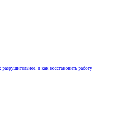
х разрушительнее, и как восстановить работу
П
с
с
0