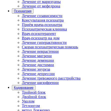
Лечение от марихуаны
Лечение от мефедрона
Психиатрия
Лечение созависимости
Консультация психиатра
Приём врача-психиатра
Психиатрическая клиника
Врач-психотерапевт
Врач-психиатр на дом
Лечение гиперактивности
Скорая психиатрическая помощь
Лечение неврастении
Лечение мигрени
Лечение деменции
Лечение дистимии
Лечение энуреза
Лечение депрессии
Лечение тревожного расстройства
Лечение шизофрении
Кодирование
Тройной блок
Двойной блок
Уколом
Тетлонгом
метод Довженко